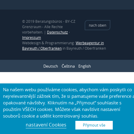
© 2019 Beratungsbüros - BY-CZ
nach oben
Grenzraum - Alle Rechte
vorbehalten. |
Datenschutz
⋅
Impressum
Webdesign & Programmierung:
Werbeagentur in
Bayreuth / Oberfranken
in Bayreuth / Oberfranken
Deutsch
Čeština
English
Na našem webu používáme cookies, abychom vám poskytli co
nejrelevantnější zážitek tím, že si pamatujeme vaše preference 
opakované návštěvy. Kliknutím na „Přijmout“ souhlasíte s
použitím VŠECH cookies. Můžete však navštívit nastavení
souborů cookie a udělit kontrolovaný souhlas.
nastavení Cookies
Přijmout vše