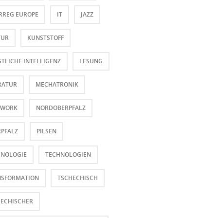
RREG EUROPE
IT
JAZZ
TUR
KUNSTSTOFF
TLICHE INTELLIGENZ
LESUNG
RATUR
MECHATRONIK
 WORK
NORDOBERPFALZ
PFALZ
PILSEN
HNOLOGIE
TECHNOLOGIEN
NSFORMATION
TSCHECHISCH
HECHISCHER