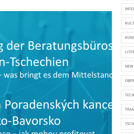
INTE
KUL
KÜNS
LITE
NEW
OBER
TEC
TRA
TSC