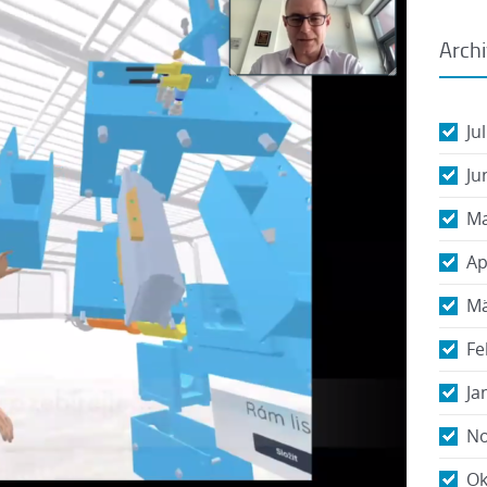
Arch
Ju
Ju
Ma
Ap
Mä
Fe
Ja
No
Ok