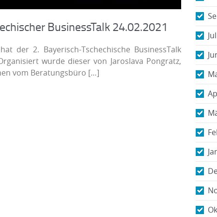
Se
hechischer BusinessTalk 24.02.2021
Ju
at der 2. Bayerisch-Tschechische BusinessTalk
Ju
Organisiert wurde dieser von Jaroslava Pongratz,
men vom Beratungsbüro
[…]
Ma
Ap
Mä
Fe
Ja
De
No
Ok