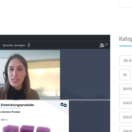
Suc
nach
Kate
3D-
AI
BAYE
DIGI
DIGI
DIGI