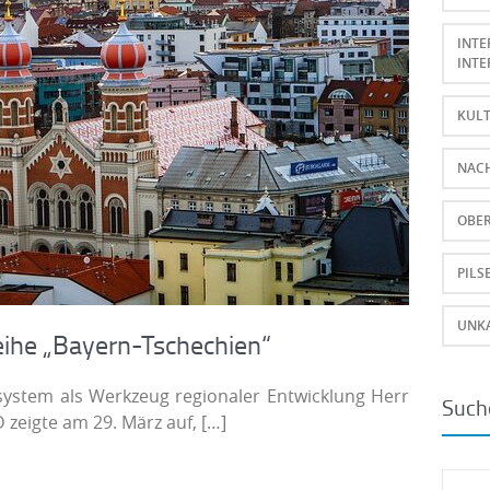
INTE
INTE
KUL
NAC
OBE
PILS
UNKA
eihe „Bayern-Tschechien“
osystem als Werkzeug regionaler Entwicklung Herr
Such
D zeigte am 29. März auf,
[…]