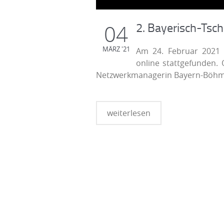
2. Bayerisch-Tsc
04
MÄRZ '21
Am 24. Februar 2021 h
online stattgefunden. 
Netzwerkmanagerin Bayern-Böh
weiterlesen