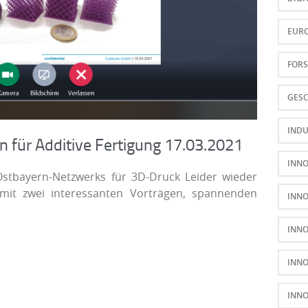
EUR
FOR
GESC
INDU
n für Additive Fertigung 17.03.2021
INN
 Ostbayern-Netzwerks für 3D-Druck Leider wieder
t mit zwei interessanten Vorträgen, spannenden
INN
INNO
INN
INN