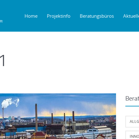
Home
Projektinfo
Beratungsbüros
Aktuell
1
Bera
ALL
INNO