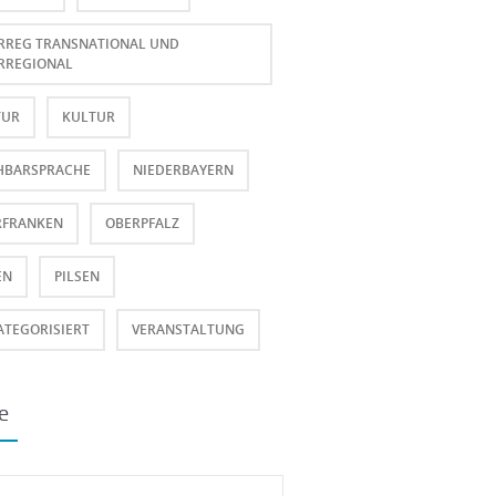
RREG TRANSNATIONAL UND
RREGIONAL
TUR
KULTUR
HBARSPRACHE
NIEDERBAYERN
RFRANKEN
OBERPFALZ
EN
PILSEN
TEGORISIERT
VERANSTALTUNG
e