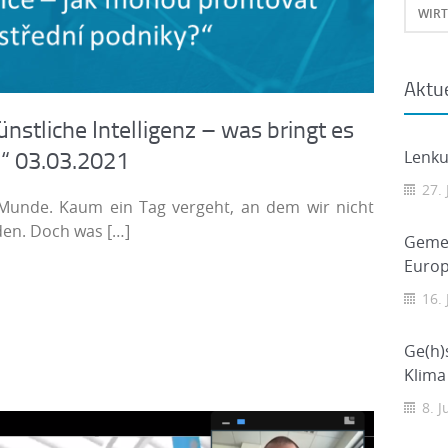
WIRT
Aktue
ünstliche Intelligenz – was bringt es
“ 03.03.2021
Lenk
27. 
ler Munde. Kaum ein Tag vergeht, an dem wir nicht
den. Doch was
[…]
Gemei
Europ
16. 
Ge(h)
Klima
8. J