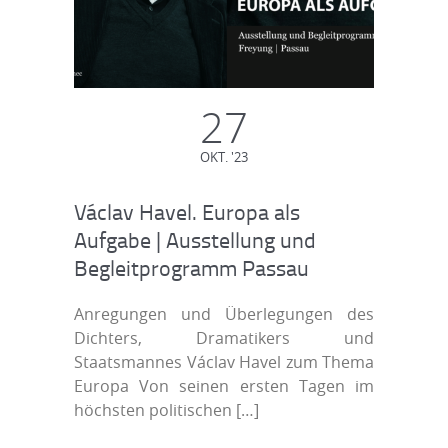
27
OKT. '23
Václav Havel. Europa als
Aufgabe | Ausstellung und
Begleitprogramm Passau
Anregungen und Überlegungen des
Dichters, Dramatikers und
Staatsmannes Václav Havel zum Thema
Europa Von seinen ersten Tagen im
höchsten politischen
[…]