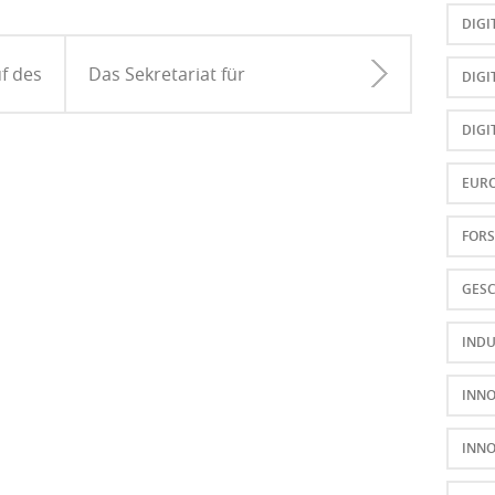
DIGI
uf des
Das Sekretariat für
DIGI
Nord-
grenzüberschreitendes
DIGI
fnet!
Netzwerkmanagement
EUR
FOR
GESC
INDU
INN
INN