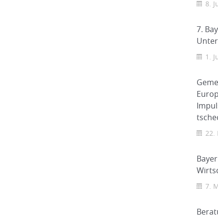
8. J
7. Ba
Unter
1. J
Gemei
Europ
Impul
tsche
22.
Bayer
Wirts
7. 
Berat