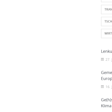
TRA
TSC
WIRT
Lenk
27. 
Gemei
Europ
16. 
Ge(h)
Klima