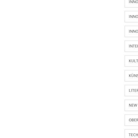
INNO
INN
INN
INTE
KUL
KÜNS
LITE
NEW
OBER
TEC