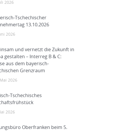
uli 2026
yerisch-Tschechischer
nehmertag 13.10.2026
uni 2026
nsam und vernetzt die Zukunft in
a gestalten – Interreg B & C:
se aus dem bayerisch-
chischen Grenzraum
 Mai 2026
isch-Tschechisches
chaftsfrühstück
Mai 2026
ungsbüro Oberfranken beim 5.