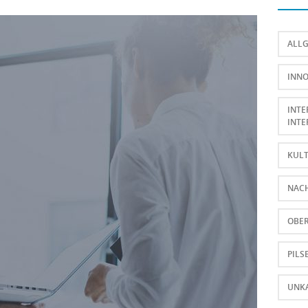
ALL
INNO
INTE
INTE
KUL
NAC
OBE
PILS
UNKA