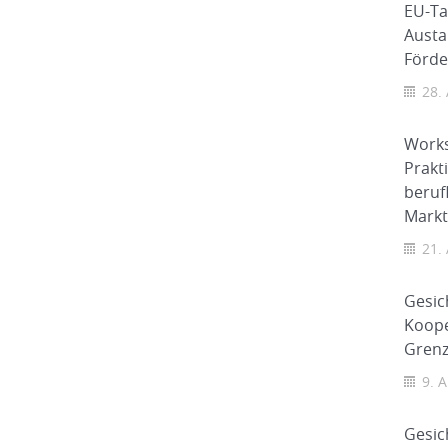
EU-Ta
Austa
Förd
28.
Works
Prakt
beruf
Markt
21.
Gesic
Koope
Grenz
9. A
Gesic