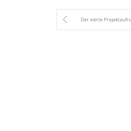
Der vierte Projektaufr
Programms Interreg 
West-Europa ist geöf