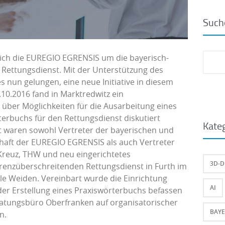
Such
sich die EUREGIO EGRENSIS um die bayerisch-
Suc
Rettungsdienst. Mit der Unterstützung des
nach
 nun gelungen, eine neue Initiative in diesem
10.2016 fand in Marktredwitz ein
 über Möglichkeiten für die Ausarbeitung eines
erbuchs für den Rettungsdienst diskutiert
Kate
gt waren sowohl Vertreter der bayerischen und
aft der EUREGIO EGRENSIS als auch Vertreter
 Kreuz, THW und neu eingerichtetes
3D-
renzüberschreitenden Rettungsdienst in Furth im
e Weiden. Vereinbart wurde die Einrichtung
AI
 der Erstellung eines Praxiswörterbuchs befassen
ratungsbüro Oberfranken auf organisatorischer
BAYE
n.