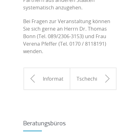
Partnern aus anderen Staaten
systematisch anzugehen.
Bei Fragen zur Veranstaltung können
Sie sich gerne an Herrn Dr. Thomas
Bonn (Tel. 089/2306-3153) und Frau
Verena Pfeffer (Tel. 0170 / 8118191)
wenden.
Informationsveranstaltung:
Tschechisch-
aktuelle
KursleiterInnen-
Fördermöglichkeiten
Treffen
Beratungsbüros
für
in Hof
Unternehmen