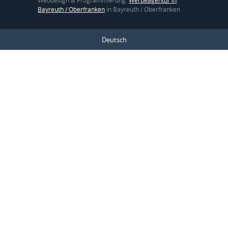
Webdesign & Programmierung:
Werbeagentur in
Bayreuth / Oberfranken
in Bayreuth / Oberfranken
Deutsch