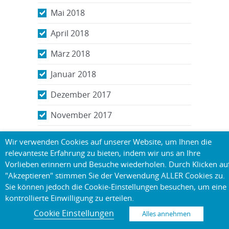
Mai 2018
April 2018
März 2018
Januar 2018
Dezember 2017
November 2017
Oktober 2017
Wir verwenden Cookies auf unserer Website, um Ihnen die
relevanteste Erfahrung zu bieten, indem wir uns an Ihre
September 2017
Vorlieben erinnern und Besuche wiederholen. Durch Klicken au
Juli 2017
"Akzeptieren" stimmen Sie der Verwendung ALLER Cookies zu.
Sie können jedoch die Cookie-Einstellungen besuchen, um eine
Juni 2017
kontrollierte Einwilligung zu erteilen.
Cookie Einstellungen
Alles annehmen
Mai 2017