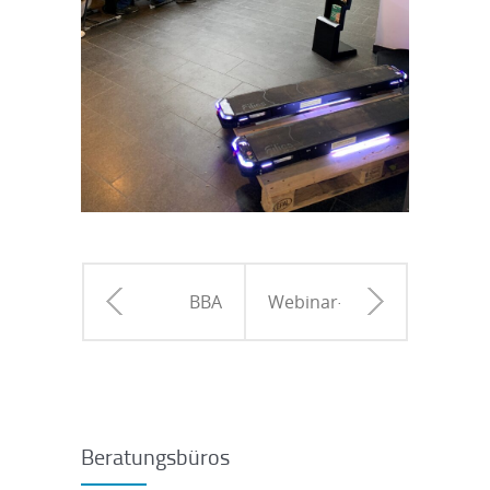
BBA
Webinar-
Winterschool
Reihe:
2026
„Interreg
Beratungsbüros
im