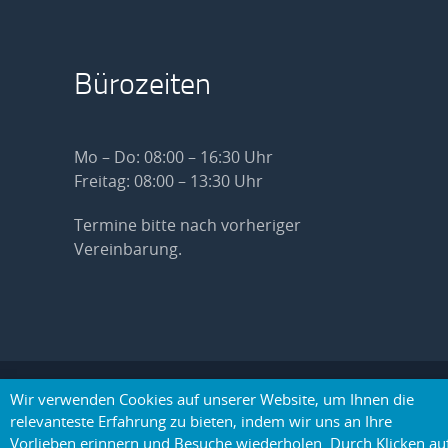
Bürozeiten
Mo – Do: 08:00 – 16:30 Uhr
Freitag: 08:00 – 13:30 Uhr
Termine bitte nach vorheriger
Vereinbarung.
Wir verwenden Cookies auf unserer Website, um Ihnen die
© 2019 Beratungsbüros - BY-CZ
nach oben
Grenzraum - Alle Rechte
relevanteste Erfahrung zu bieten, indem wir uns an Ihre
vorbehalten. |
Datenschutz
⋅
Vorlieben erinnern und Besuche wiederholen. Durch Klicken au