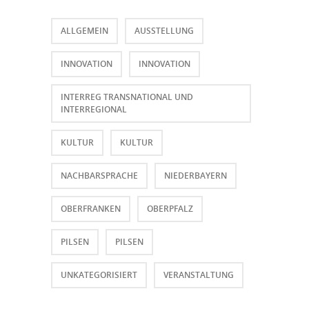
Dialog –
ALLGEMEIN
AUSSTELLUNG
Austausch
INNOVATION
INNOVATION
|
INTERREG TRANSNATIONAL UND
INTERREGIONAL
Wissen
KULTUR
KULTUR
|
NACHBARSPRACHE
NIEDERBAYERN
Vernetzung“
OBERFRANKEN
OBERPFALZ
PILSEN
PILSEN
UNKATEGORISIERT
VERANSTALTUNG